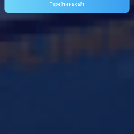
Перейти на сайт