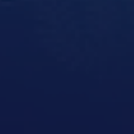
Truco d
posibil
siempr