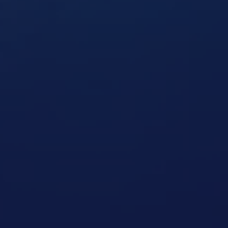
e plinko -
idad de ga
e?