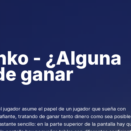
el jugador asume el papel de un jugador que sueña con
afiante, tratando de ganar tanto dinero como sea posible
tante sencillo: en la parte superior de la pantalla hay q