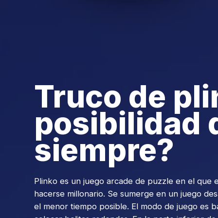
Plinko es un juego arcade de puzzle en el que 
hacerse millonario. Se sumerge en un juego des
el menor tiempo posible. El modo de juego es bas